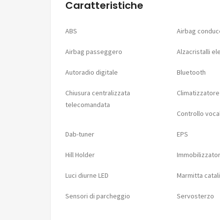
Caratteristiche
ABS
Airbag conduc
Airbag passeggero
Alzacristalli ele
Autoradio digitale
Bluetooth
Chiusura centralizzata
Climatizzatore
telecomandata
Controllo voca
Dab-tuner
EPS
Hill Holder
Immobilizzator
Luci diurne LED
Marmitta catali
Sensori di parcheggio
Servosterzo