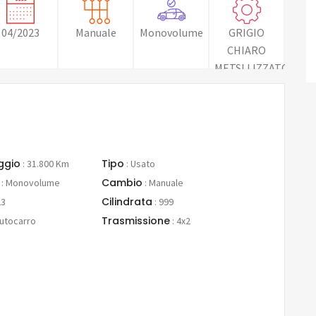
04/2023
Manuale
Monovolume
GRIGIO
CHIARO
METSLLIZZATO
ggio
Tipo
:
31.800 Km
:
Usato
Cambio
:
Monovolume
:
Manuale
Cilindrata
23
:
999
Trasmissione
utocarro
:
4x2