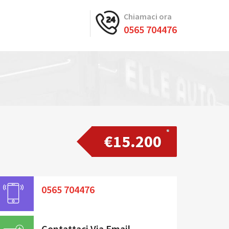
Chiamaci ora
0565 704476
€15.200
0565 704476
Contattaci Via Email