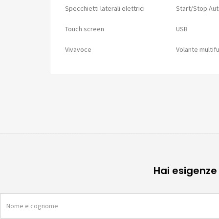
Specchietti laterali elettrici
Start/Stop Au
Touch screen
USB
Vivavoce
Volante multif
Hai esigenze 