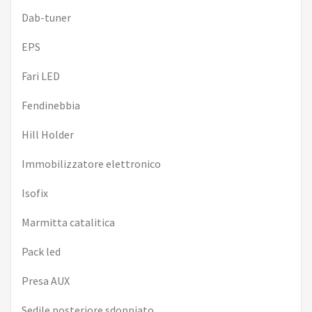
Dab-tuner
EPS
Fari LED
Fendinebbia
Hill Holder
Immobilizzatore elettronico
Isofix
Marmitta catalitica
Pack led
Presa AUX
Sedile posteriore sdoppiato